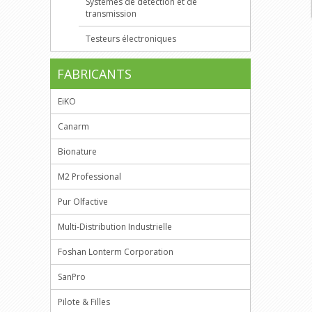
Systèmes de détection et de
transmission
Testeurs électroniques
FABRICANTS
EiKO
Canarm
Bionature
M2 Professional
Pur Olfactive
Multi-Distribution Industrielle
Foshan Lonterm Corporation
SanPro
Pilote & Filles