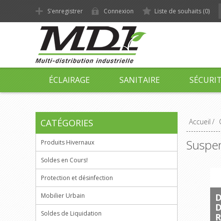
S'enregistrer
Connexion
Liste de souhaits
(0)
ÉCLAIRAGE
SANITAIRE
SÉCURI
CATÉGORIES
Accueil
/
Suspen
Produits Hivernaux
Soldes en Cours!
Protection et désinfection
Mobilier Urbain
D
D
Soldes de Liquidation