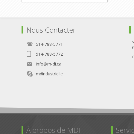
Nous Contacter
514-788-5771
f
514-788-5772
info@m-di.ca
mdindustrielle
À propos de MDI
Servic