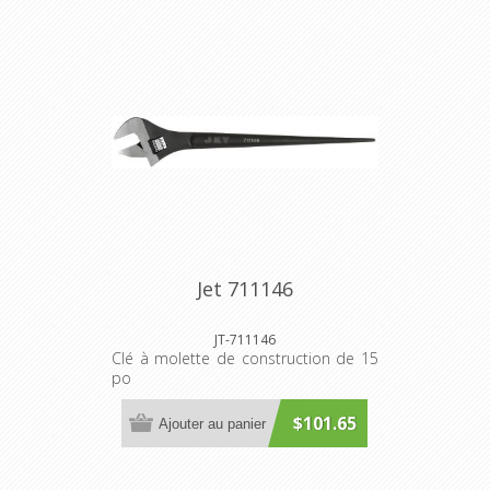
Jet 711146
JT-711146
Clé à molette de construction de 15
po
$101.65
Ajouter au panier