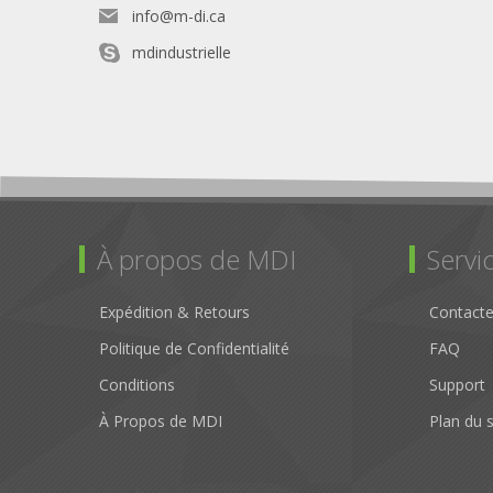
info@m-di.ca
mdindustrielle
À propos de MDI
Servic
Expédition & Retours
Contact
Politique de Confidentialité
FAQ
Conditions
Support
À Propos de MDI
Plan du s