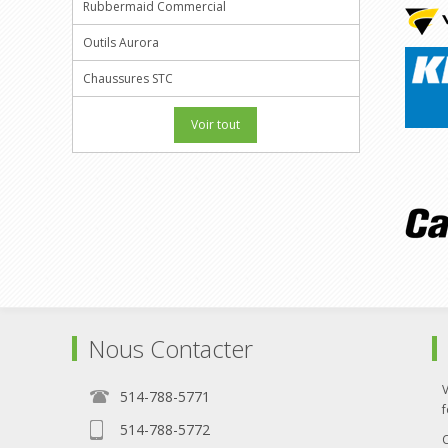
Rubbermaid Commercial
Outils Aurora
Chaussures STC
Voir tout
Nous Contacter
514-788-5771
f
514-788-5772