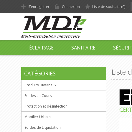
S'enregistrer
Connexion
Liste de souhaits
(0)
ÉCLAIRAGE
SANITAIRE
SÉCURI
Liste 
CATÉGORIES
Produits Hivernaux
Soldes en Cours!
Protection et désinfection
Mobilier Urbain
Soldes de Liquidation