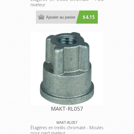
niveleur
$4.15
Ajouter au panier
MAKT-RL057
MAKT-RL057
Étagères en treillis chromaté - Moules
pour pied niveleur