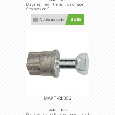
Étagères en treillis chromaté -
Crochets en S
$4.85
Ajouter au panier
MAKT-RL056
MAKT-RL056
Étagères en treillis chromaté - Pied