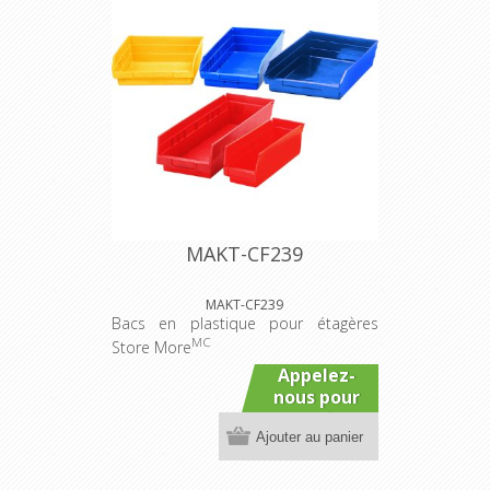
MAKT-CF239
MAKT-CF239
Bacs en plastique pour étagères
MC
Store More
Appelez-
nous pour
connaître
Ajouter au panier
le prix