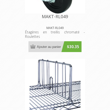
MAKT-RL049
MAKT-RL049
Étagères en treillis chromaté -
Roulettes
$30.35
Ajouter au panier