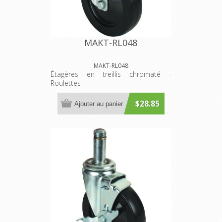
MAKT-RL048
MAKT-RL048
Étagères en treillis chromaté -
Roulettes
$28.85
Ajouter au panier