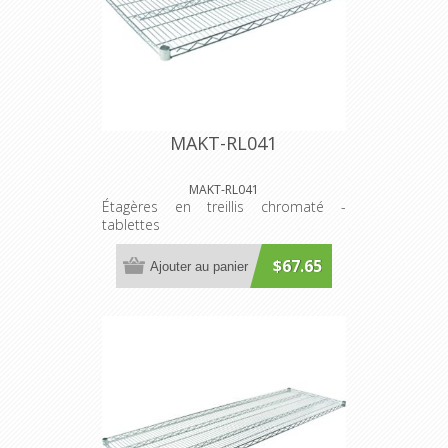
MAKT-RL041
MAKT-RL041
Étagères en treillis chromaté -
tablettes
$67.65
Ajouter au panier