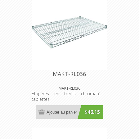
MAKT-RL036
MAKT-RL036
Étagères en treillis chromaté -
tablettes
$46.15
Ajouter au panier