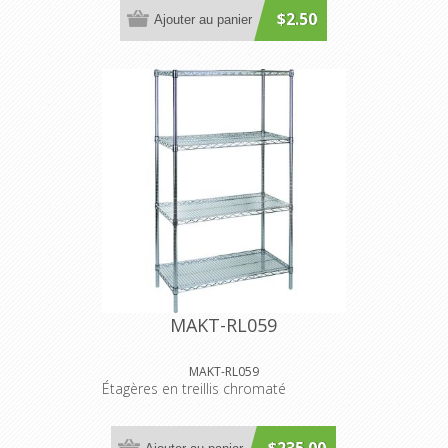
$2.50
Ajouter au panier
MAKT-RL059
MAKT-RL059
Étagères en treillis chromaté