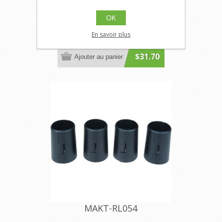
OK
MAKT-RL053
Étagères en treillis chromaté -
En savoir plus
Poignées
$31.70
Ajouter au panier
MAKT-RL054