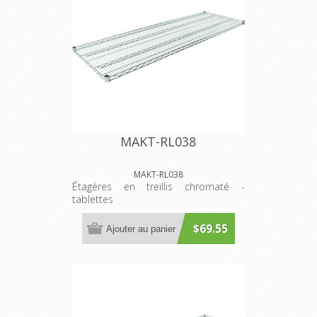
MAKT-RL038
MAKT-RL038
Étagères en treillis chromaté -
tablettes
$69.55
Ajouter au panier