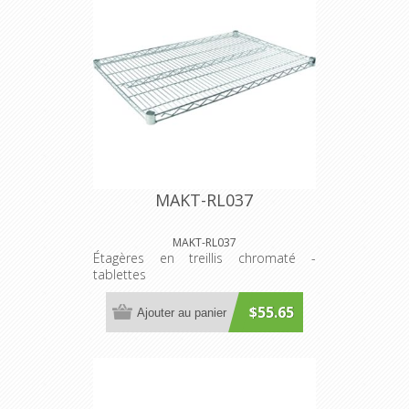
MAKT-RL037
MAKT-RL037
Étagères en treillis chromaté -
tablettes
$55.65
Ajouter au panier