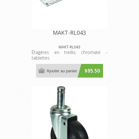
MAKT-RL043
MAKT-RL043
Étagères en treillis chromaté -
tablettes
$95.50
Ajouter au panier