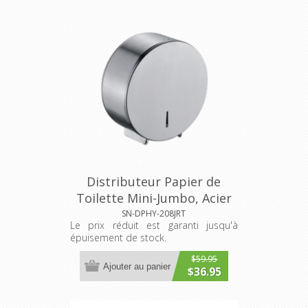
Distributeur Papier de
Toilette Mini-Jumbo, Acier
Inoxydable.
SN-DPHY-208JRT
Le prix réduit est garanti jusqu'à
épuisement de stock.
$59.95
Ajouter au panier
$36.95