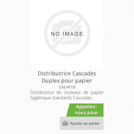
Distributrice Cascades
Duplex pour papier
hygiénique
CAS-4118
Distributrice de rouleaux de papier
hygiénique standards Cascades.
Appelez-
nous pour
connaître
Ajouter au panier
le prix