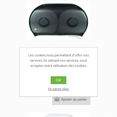
SNINS-DI-4000BK
Les cookies nous permettent d'offrir nos
services. En utilisant nos services, vous
acceptez notre utilisation des cookies.
SNINS-DI-4000BK
Distributrice à papier hygiénique
double JRT par Instinct
OK
Appelez-
En savoir plus
nous pour
connaître
Ajouter au panier
le prix