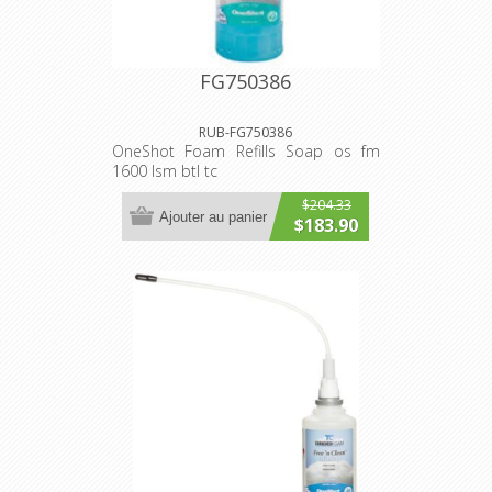
FG750386
RUB-FG750386
OneShot Foam Refills Soap os fm
1600 lsm btl tc
$204.33
Ajouter au panier
$183.90