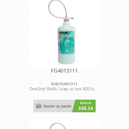
FG4013111
RUB-FG4013111
OneShot Refills Soap os lsm 800 tc
$98.16
Ajouter au panier
$88.34