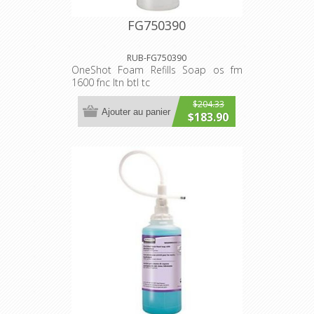
FG750390
RUB-FG750390
OneShot Foam Refills Soap os fm
1600 fnc ltn btl tc
$204.33
Ajouter au panier
$183.90