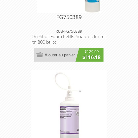
FG750389
RUB-FG750389
OneShot Foam Refills Soap os fm fnc
ltn 800 btl tc
$129.09
Ajouter au panier
$116.18