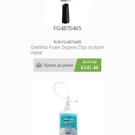
FG4870465
RUB-FG4870465
OneShot Foam Dispens Dsp os foam
metal
$379.40
Ajouter au panier
$341.46