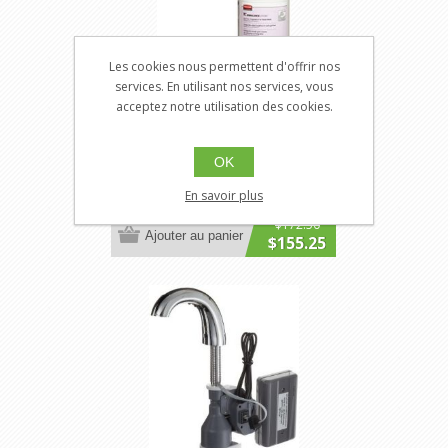
Les cookies nous permettent d'offrir nos
services. En utilisant nos services, vous
acceptez notre utilisation des cookies.
FG402364
RUB-FG402364
OK
OneShot Refills Soap os free+cln
1600 tc
En savoir plus
$172.50
Ajouter au panier
$155.25