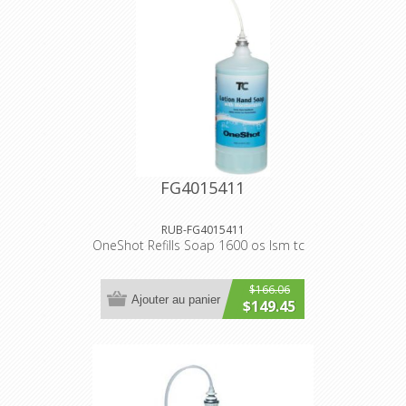
FG4015411
RUB-FG4015411
OneShot Refills Soap 1600 os lsm tc
$166.06
Ajouter au panier
$149.45