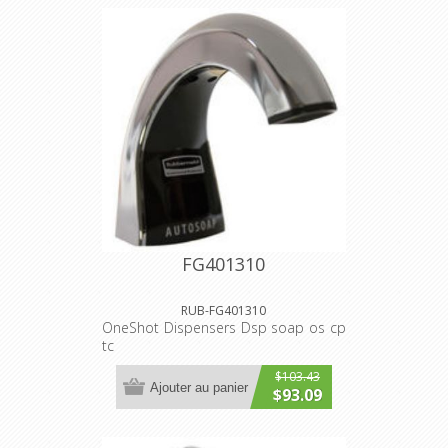
FG401310
RUB-FG401310
OneShot Dispensers Dsp soap os cp
tc
$103.43
Ajouter au panier
$93.09