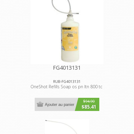
FG4013131
RUB-FG4013131
OneShot Refills Soap os pn ltn 800 tc
$94.90
Ajouter au panier
$85.41