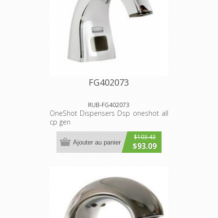
FG402073
RUB-FG402073
OneShot Dispensers Dsp oneshot all
cp gen
$103.43
Ajouter au panier
$93.09