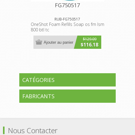
FG750517
RUB-FG750517
OneShot Foam Refills Soap os fm lsm
800 btl tc
$129.09
Ajouter au panier
$116.18
CATÉGORIES
FABRICANTS
Nous Contacter