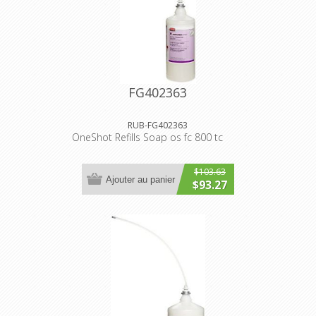
FG402363
RUB-FG402363
OneShot Refills Soap os fc 800 tc
$103.63
Ajouter au panier
$93.27