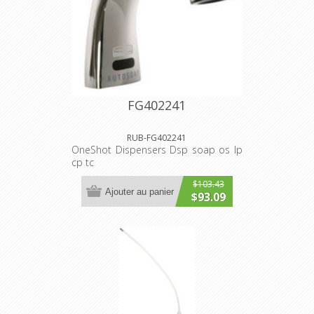
FG402241
RUB-FG402241
OneShot Dispensers Dsp soap os lp
cp tc
$103.43
Ajouter au panier
$93.09