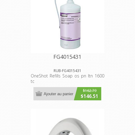
FG4015431
RUB-FG4015431
OneShot Refills Soap os pn ltn 1600
tc
$162.79
Ajouter au panier
$146.51