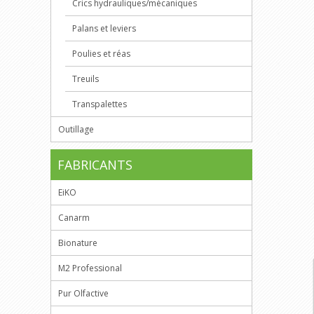
Crics hydrauliques/mécaniques
Palans et leviers
Poulies et réas
Treuils
Transpalettes
Outillage
FABRICANTS
EiKO
Canarm
Bionature
M2 Professional
Pur Olfactive