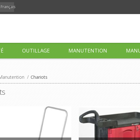
Français
TÉ
OUTILLAGE
MANUTENTION
MANU
Manutention
/
Chariots
ts