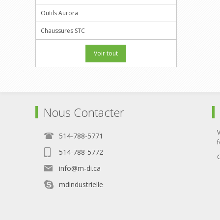
Outils Aurora
Chaussures STC
Voir tout
Nous Contacter
514-788-5771
f
514-788-5772
info@m-di.ca
mdindustrielle