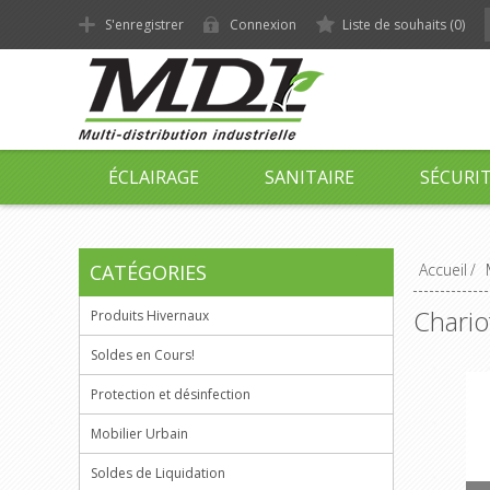
S'enregistrer
Connexion
Liste de souhaits
(0)
ÉCLAIRAGE
SANITAIRE
SÉCURI
CATÉGORIES
Accueil
/
Chario
Produits Hivernaux
Soldes en Cours!
Protection et désinfection
Mobilier Urbain
Soldes de Liquidation