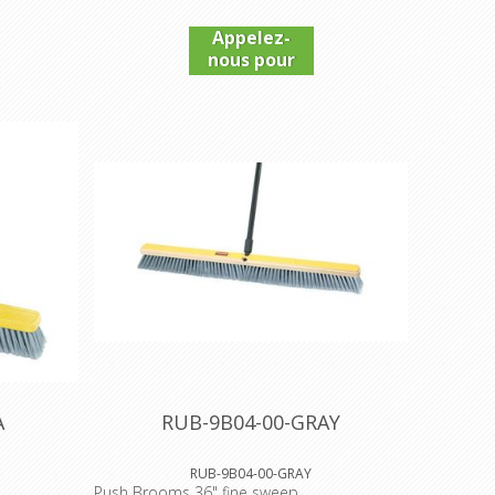
Appelez-
nous pour
connaître
le prix
A
RUB-9B04-00-GRAY
RUB-9B04-00-GRAY
Push Brooms 36" fine sweep