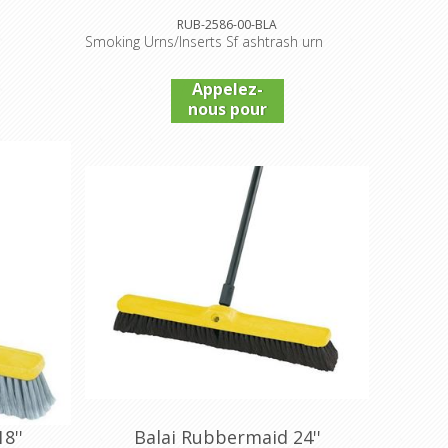
RUB-2586-00-BLA
Smoking Urns/Inserts Sf ashtrash urn
Appelez-
nous pour
connaître
le prix
8''
Balai Rubbermaid 24''