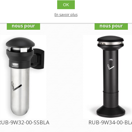
RUB-9B12-00-BLA
RUB-1000EBK
OK
oms 36" med sweep
Cendrier Urne sur pied en acier, 
En savoir plus
Appelez-
Appelez-
nous pour
nous pour
connaître
connaître
le prix
le prix
RUB-9W32-00-SSBLA
RUB-9W34-00-BL