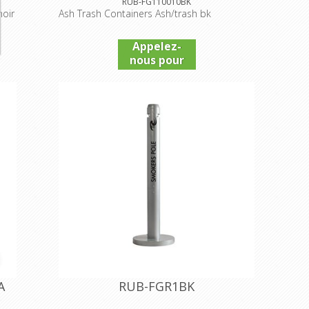
RUB-FG110010BK
noir
Ash Trash Containers Ash/trash bk
Appelez-
nous pour
connaître
le prix
A
RUB-FGR1BK