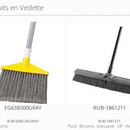
its en Vedette
FG638500GRAY
RUB-1861211
RUB-6385-00-GRAY
RUB-1861211
ooms
Push Brooms Executive 24" mul