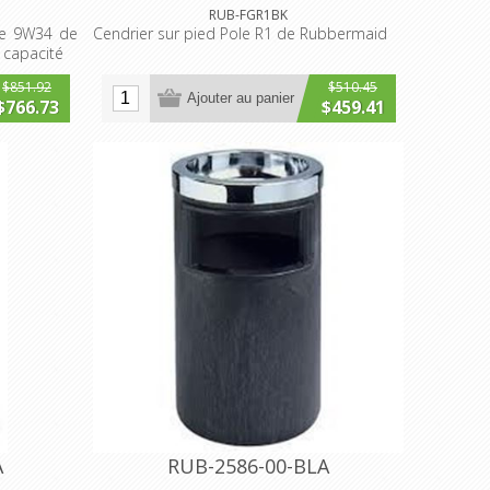
RUB-FGR1BK
èle 9W34 de
Cendrier sur pied Pole R1 de Rubbermaid
 capacité
$851.92
$510.45
Ajouter au panier
$766.73
$459.41
A
RUB-2586-00-BLA