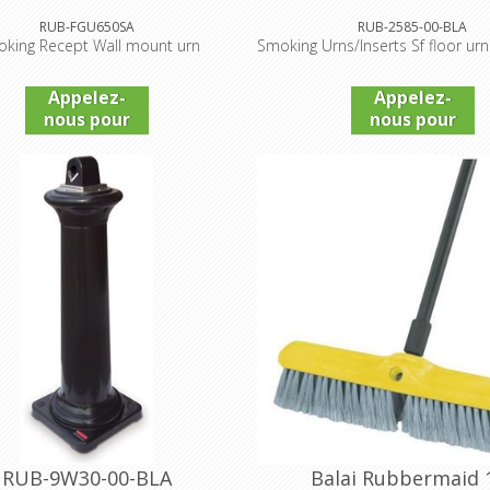
RUB-FGU650SA
RUB-2585-00-BLA
oking Recept Wall mount urn
Smoking Urns/Inserts Sf floor urn
Appelez-
Appelez-
nous pour
nous pour
connaître
connaître
le prix
le prix
RUB-9W30-00-BLA
Balai Rubbermaid 1