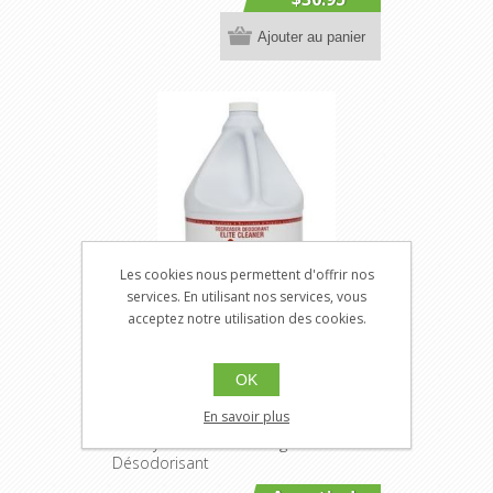
Ajouter au panier
Les cookies nous permettent d'offrir nos
services. En utilisant nos services, vous
acceptez notre utilisation des cookies.
iNO chef 2
OK
En savoir plus
SNINO-CH2
Nettoyant Élite Dégraissant et
Désodorisant