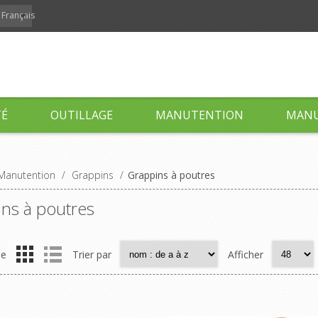
Français
TÉ
OUTILLAGE
MANUTENTION
MANU
Manutention
/
Grappins
/
Grappins à poutres
ns à poutres
me
Trier par
Afficher