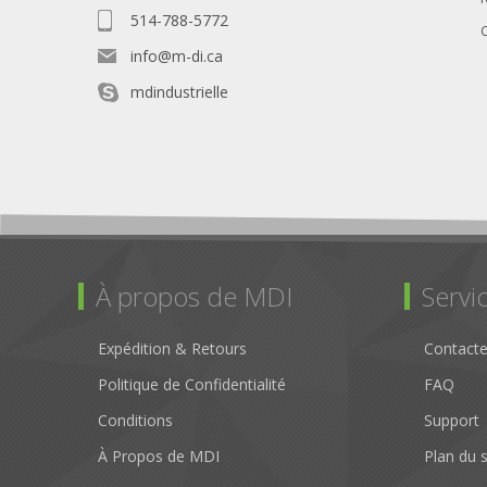
514-788-5772
info@m-di.ca
mdindustrielle
À propos de MDI
Servic
Expédition & Retours
Contact
Politique de Confidentialité
FAQ
Conditions
Support
À Propos de MDI
Plan du s