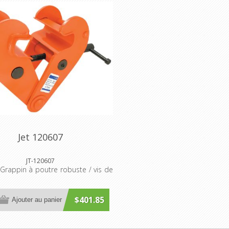
Jet 120607
JT-120607
Grappin à poutre robuste / vis de
$401.85
Ajouter au panier