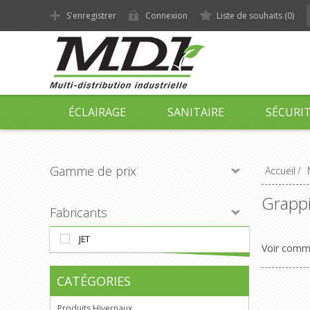
S'enregistrer
Connexion
Liste de souhaits
(0)
ÉCLAIRAGE
SANITAIRE
SÉCURI
Gamme de prix
Accueil
/
Grappi
Fabricants
JET
Voir com
CATÉGORIES
Produits Hivernaux