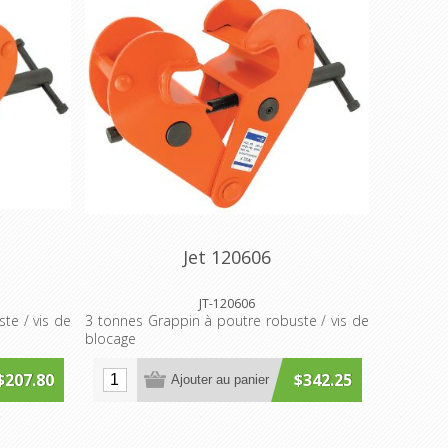
Jet 120606
JT-120606
te / vis de
3 tonnes Grappin à poutre robuste / vis de
blocage
$207.80
$342.25
Ajouter au panier