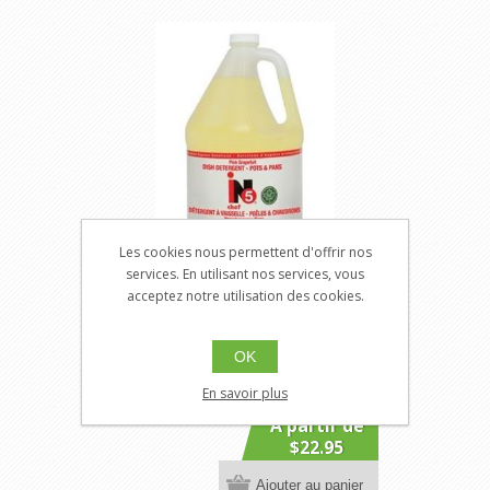
Les cookies nous permettent d'offrir nos
services. En utilisant nos services, vous
acceptez notre utilisation des cookies.
iNO chef 5
SNINO-CH5
OK
Détergent à Vaisselle Poêles
Chaudrons Manuel Pamplemousse
En savoir plus
Rose
A partir de
$22.95
Ajouter au panier