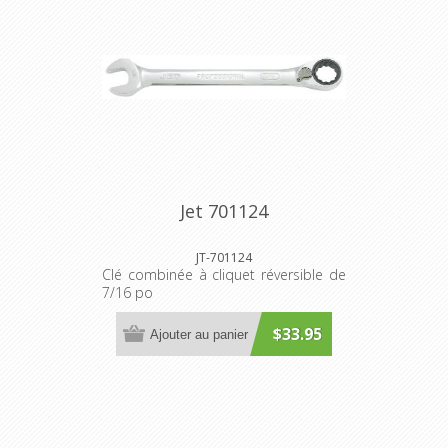
Jet 701124
JT-701124
Clé combinée à cliquet réversible de
7/16 po
$33.95
Ajouter au panier