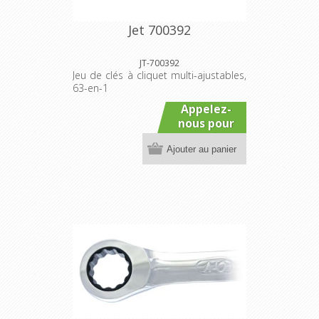
Jet 700392
JT-700392
Jeu de clés à cliquet multi-ajustables,
63-en-1
Appelez-
nous pour
connaître
Ajouter au panier
le prix