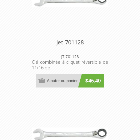
Jet 701128
JT-701128
Clé combinée à cliquet réversible de
11/16 po
$46.40
Ajouter au panier