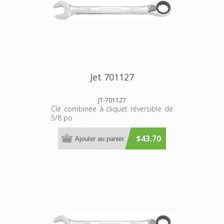
Jet 701127
JT-701127
Clé combinée à cliquet réversible de
5/8 po
$43.70
Ajouter au panier