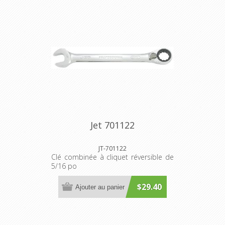
Jet 701122
JT-701122
Clé combinée à cliquet réversible de
5/16 po
$29.40
Ajouter au panier