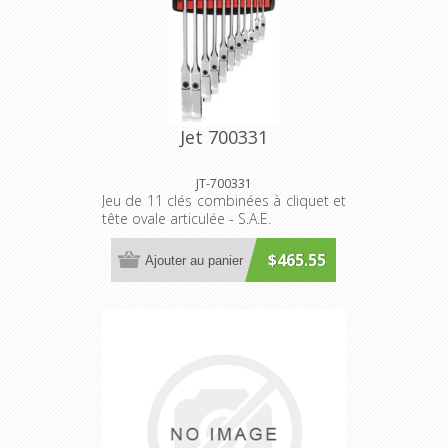
Jet 700331
JT-700331
Jeu de 11 clés combinées à cliquet et
tête ovale articulée - S.A.E.
$465.55
Ajouter au panier