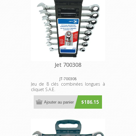
Jet 700308
JT-700308
Jeu de 8 clés combinées longues à
cliquet S.A.E.
$186.15
Ajouter au panier