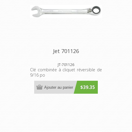
Jet 701126
JT-701126
Clé combinée à cliquet réversible de
9/16 po
$39.35
Ajouter au panier