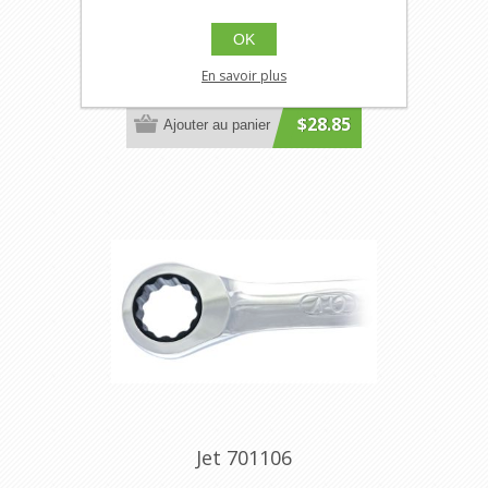
OK
JT-701105
Clé combinée à cliquet de 1/2 po
En savoir plus
$28.85
Ajouter au panier
Jet 701106