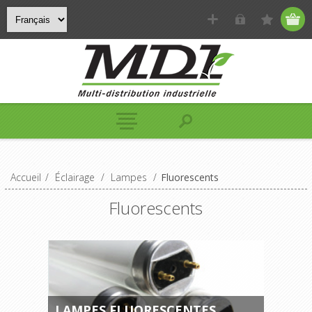
Accueil
/
Éclairage
/
Lampes
/
Fluorescents
Fluorescents
LAMPES FLUORESCENTES