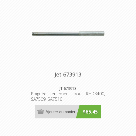
Jet 673913
JT-673913
Poignée seulement pour RHD3400,
SA7509, SA7510
$65.45
Ajouter au panier