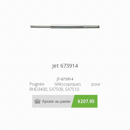
Jet 673914
JT-673914
Poignée téléscopiques pour
RHD3400, SA7509, SA7510
$207.95
Ajouter au panier