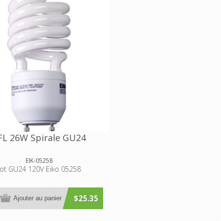
FL 26W Spirale GU24
EIK-05258
lot GU24 120V Eiko 05258
$25.35
Ajouter au panier