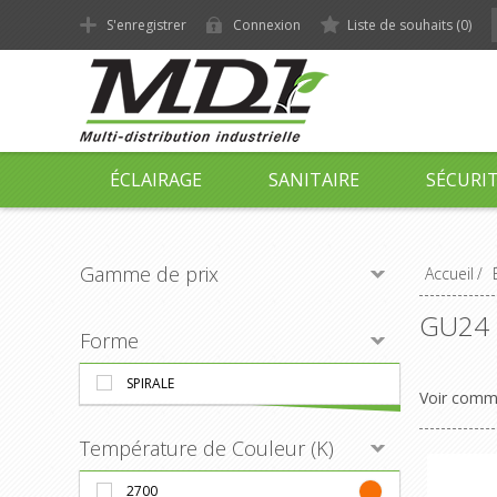
S'enregistrer
Connexion
Liste de souhaits
(0)
ÉCLAIRAGE
SANITAIRE
SÉCURI
Gamme de prix
Accueil
/
GU24
Forme
SPIRALE
Voir com
Température de Couleur (K)
2700