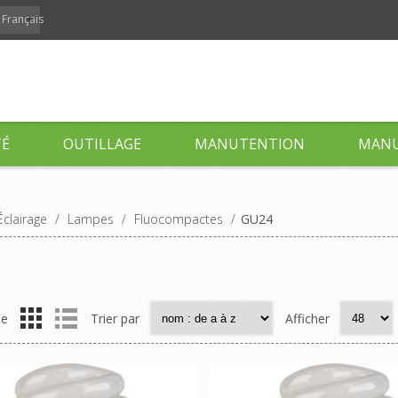
Français
TÉ
OUTILLAGE
MANUTENTION
MANU
Éclairage
/
Lampes
/
Fluocompactes
/
GU24
me
Trier par
Afficher