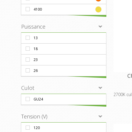
4100
Puissance
13
18
23
26
C
Culot
2700K cu
GU24
Tension (V)
120