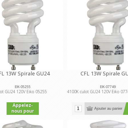
FL 13W Spirale GU24
CFL 13W Spirale G
EIK-05255
EIK-07749
lot GU24 120V Eiko 05255
4100K culot GU24 120V Eiko 077
Appelez-
Ajouter au panier
nous pour
connaître
le prix