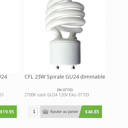
U24
CFL 23W Spirale GU24 dimmable
EIK-07703
51
2700K culot GU24 120V Eiko 07703
$19.95
$46.85
Ajouter au panier