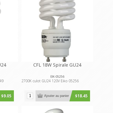
U24
CFL 18W Spirale GU24
EIK-05256
49
2700K culot GU24 120V Eiko 05256
$9.05
$18.45
Ajouter au panier