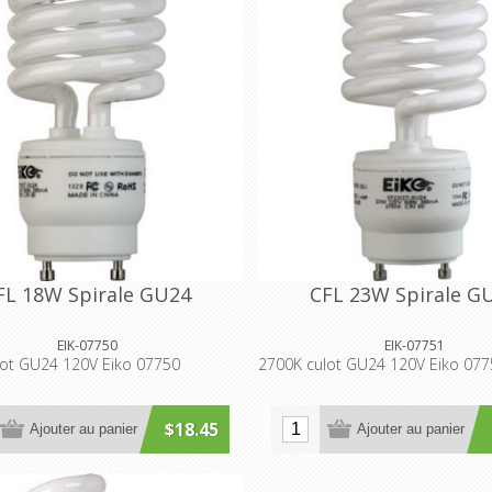
FL 18W Spirale GU24
CFL 23W Spirale G
EIK-07750
EIK-07751
lot GU24 120V Eiko 07750
2700K culot GU24 120V Eiko 077
$18.45
Ajouter au panier
Ajouter au panier