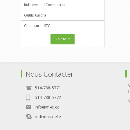
Rubbermaid Commercial
Outils Aurora
Chaussures STC
Voir tout
Nous Contacter
514-788-5771
f
514-788-5772
info@m-di.ca
mdindustrielle