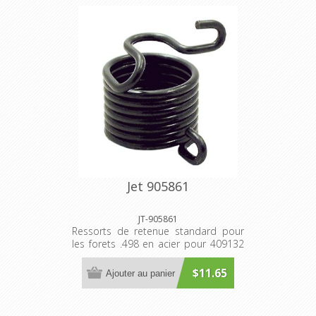
Jet 905861
JT-905861
Ressorts de retenue standard pour
les forets .498 en acier pour 409132
(RH955)
$11.65
Ajouter au panier