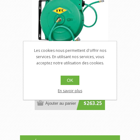
Les cookies nous permettent d'offrir nos
services. En utilisant nos services, vous
acceptez notre utilisation des cookies.
ITC 028282
JT-028282
OK
Dévidoirs à ressort pour boyau de
eau de 1/2 po x 65 pi - polypropylène
En savoir plus
$263.25
Ajouter au panier