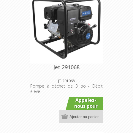
Jet 291068
JT-291068
Pompe à déchet de 3 po - Débit
éléve
Appelez-
nous pour
connaître
Ajouter au panier
le prix