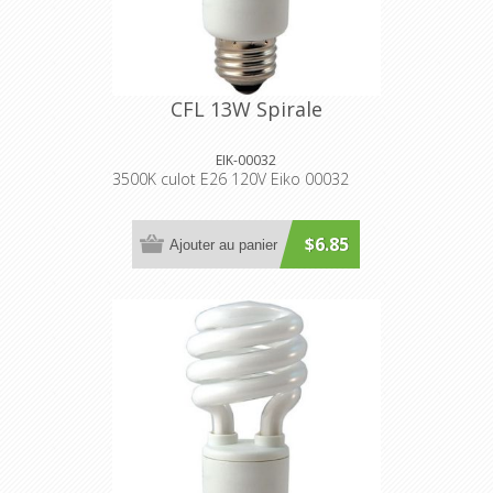
CFL 13W Spirale
EIK-00032
3500K culot E26 120V Eiko 00032
$6.85
Ajouter au panier