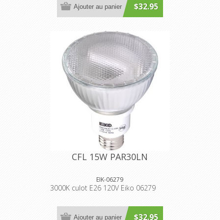
$32.95
Ajouter au panier
CFL 15W PAR30LN
EIK-06279
3000K culot E26 120V Eiko 06279
$32.95
Ajouter au panier