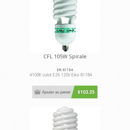
CFL 105W Spirale
EIK-81184
4100K culot E26 120V Eiko 81184
$103.35
Ajouter au panier