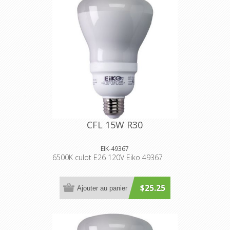
CFL 15W R30
EIK-49367
6500K culot E26 120V Eiko 49367
$25.25
Ajouter au panier