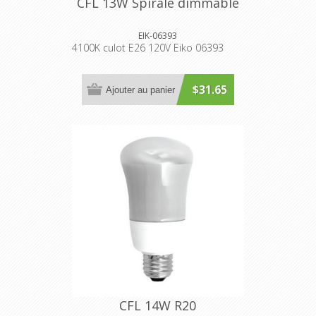
CFL 13W Spirale dimmable
EIK-06393
4100K culot E26 120V Eiko 06393
$31.65
Ajouter au panier
CFL 14W R20