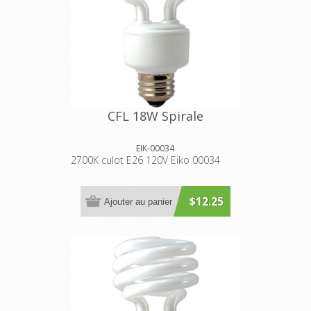
CFL 18W Spirale
EIK-00034
2700K culot E26 120V Eiko 00034
$12.25
Ajouter au panier