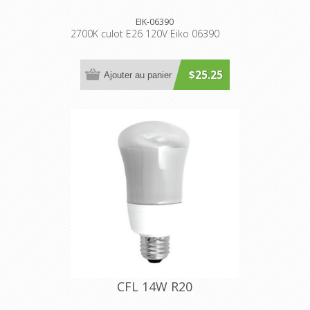
EIK-06390
2700K culot E26 120V Eiko 06390
$25.25
Ajouter au panier
CFL 14W R20