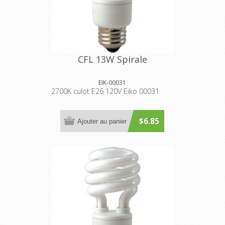
CFL 13W Spirale
EIK-00031
2700K culot E26 120V Eiko 00031
$6.85
Ajouter au panier