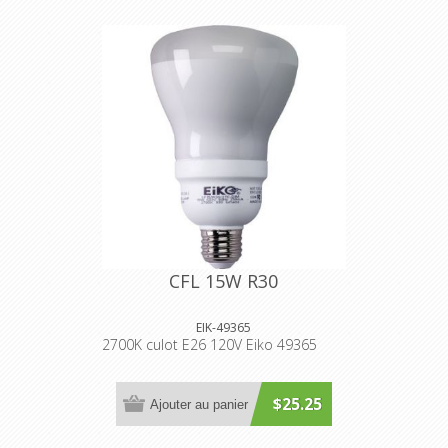
CFL 15W R30
EIK-49365
2700K culot E26 120V Eiko 49365
$25.25
Ajouter au panier