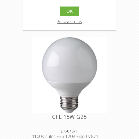
2700K culot E26 120V Eiko 07870
OK
$28.85
En savoir plus
Ajouter au panier
CFL 15W G25
EIK-07871
4100K culot E26 120V Eiko 07871