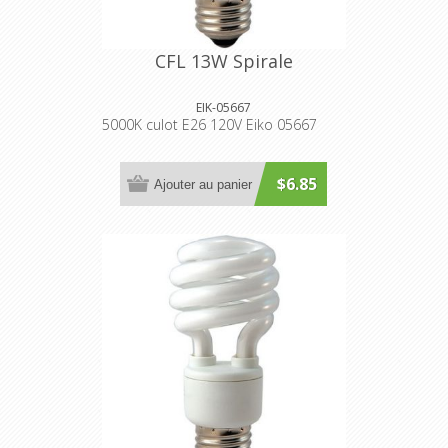
CFL 13W Spirale
EIK-05667
5000K culot E26 120V Eiko 05667
$6.85
Ajouter au panier