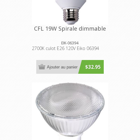
CFL 19W Spirale dimmable
EIK-06394
2700K culot E26 120V Eiko 06394
$32.95
Ajouter au panier