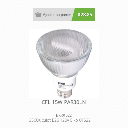
$28.85
Ajouter au panier
CFL 15W PAR30LN
EIK-01522
3500K culot E26 120V Eiko 01522