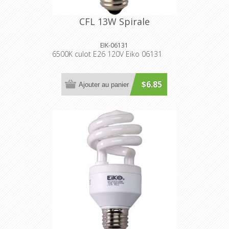
CFL 13W Spirale
EIK-06131
6500K culot E26 120V Eiko 06131
$6.85
Ajouter au panier