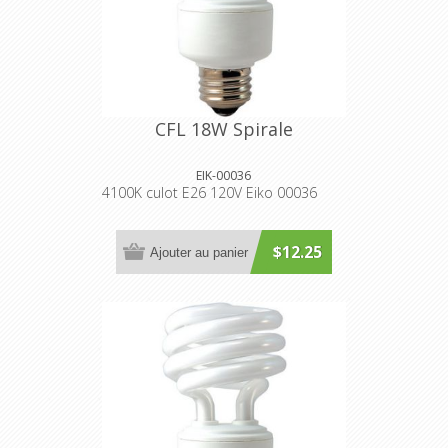
CFL 18W Spirale
EIK-00036
4100K culot E26 120V Eiko 00036
$12.25
Ajouter au panier