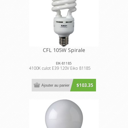
CFL 105W Spirale
EIK-81185
4100K culot E39 120V Eiko 81185
$103.35
Ajouter au panier