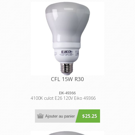
CFL 15W R30
EIK-49366
4100K culot E26 120V Eiko 49366
$25.25
Ajouter au panier