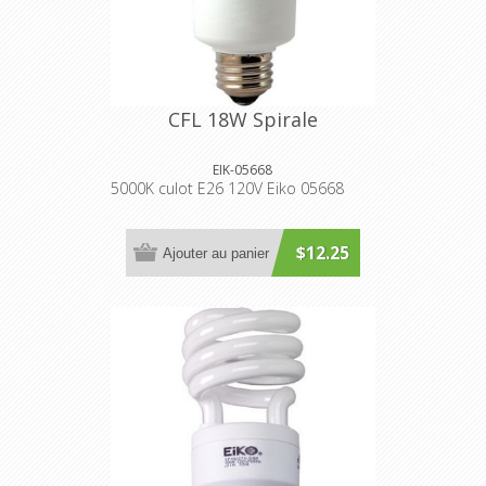
CFL 18W Spirale
EIK-05668
5000K culot E26 120V Eiko 05668
$12.25
Ajouter au panier