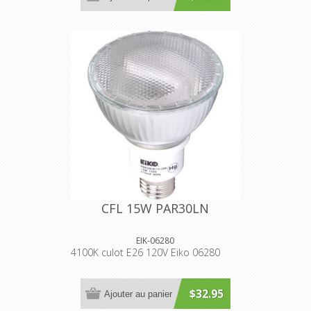
CFL 15W PAR30LN
EIK-06280
4100K culot E26 120V Eiko 06280
$32.95
Ajouter au panier