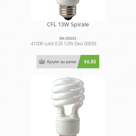
CFL 13W Spirale
EIK-00033
4100K culot E26 120V Eiko 00033
$6.85
Ajouter au panier