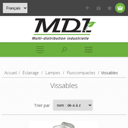
Accueil
/
Éclairage
/
Lampes
/
Fluocompactes
/
Vissables
Vissables
Trier par