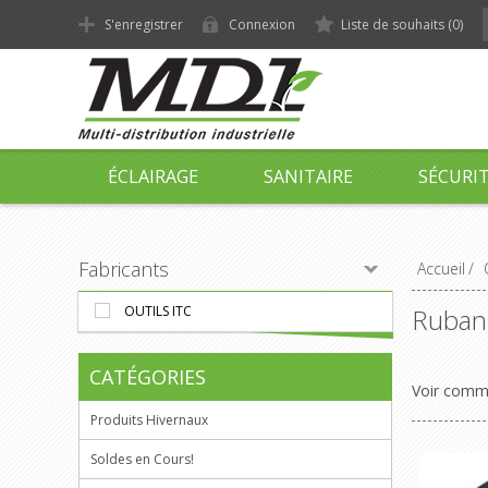
S'enregistrer
Connexion
Liste de souhaits
(0)
ÉCLAIRAGE
SANITAIRE
SÉCURI
Fabricants
Accueil
/
OUTILS ITC
Ruban 
CATÉGORIES
Voir com
Produits Hivernaux
Soldes en Cours!