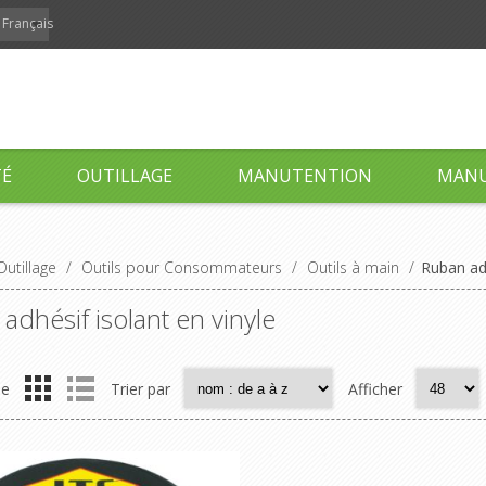
Français
TÉ
OUTILLAGE
MANUTENTION
MANU
Outillage
/
Outils pour Consommateurs
/
Outils à main
/
Ruban adh
adhésif isolant en vinyle
me
Trier par
Afficher