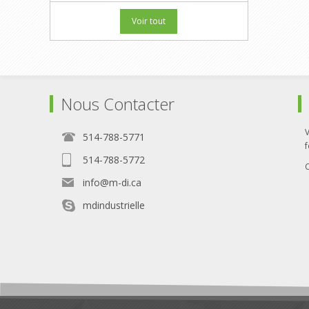
Voir tout
Nous Contacter
514-788-5771
f
514-788-5772
info@m-di.ca
mdindustrielle