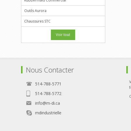
Rubbermaid Commercial
Outils Aurora
Chaussures STC
Voir tout
Nous Contacter
514-788-5771
f
514-788-5772
info@m-di.ca
mdindustrielle