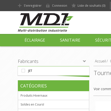
S'enregistrer
Connexion
Liste de souhaits
(0)
ÉCLAIRAGE
SANITAIRE
SÉCURI
Fabricants
Accueil
/
JET
Tourne
CATÉGORIES
Voir com
Produits Hivernaux
Soldes en Cours!