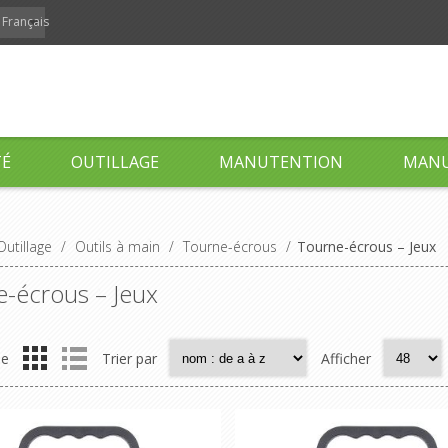
Français
TÉ
OUTILLAGE
MANUTENTION
MANU
Outillage
/
Outils à main
/
Tourne-écrous
/
Tourne-écrous – Jeux
-écrous – Jeux
me
Trier par
Afficher