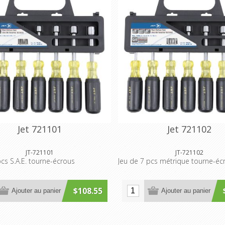
Jet 721101
Jet 721102
JT-721101
JT-721102
pcs S.A.E. tourne-écrous
Jeu de 7 pcs métrique tourne-éc
$108.55
Ajouter au panier
Ajouter au panier