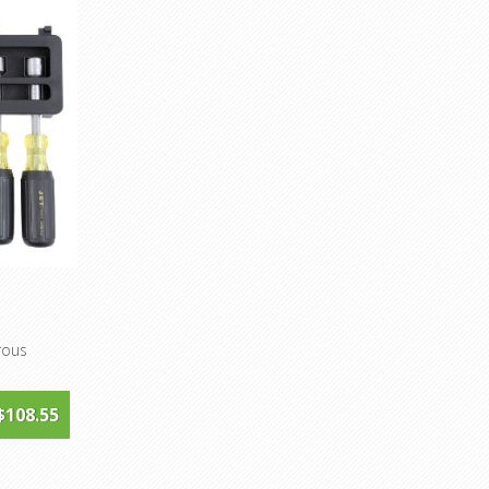
rous
$108.55