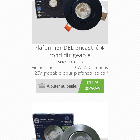
Plafonnier DEL encastré 4"
rond dirigeable
3000K/4000K/5000K
LSPR4GBKCCT3
Finition noire mat. 10W 750 lumens
sélectionnable
120V gradable pour plafonds isolés /
non-isolés
$34.95
Ajouter au panier
$29.95