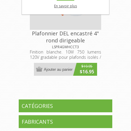
En savoir plus
Plafonnier DEL encastré 4"
rond dirigeable
3000K/4000K/5000K
LSPR4GWHCCT3
Finition blanche. 10W 750 lumens
sélectionnable
120V gradable pour plafonds isolés /
non-isolés
$19.95
Ajouter au panier
$16.95
CATÉGORIES
FABRICANTS