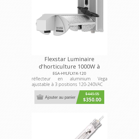
Flexstar Luminaire
d'horticulture 1000W à
double embout
EGA-HYLFLX1K-120
réflecteur en aluminium Vega
ajustable à 3 positions 120-240VAC
$449.95
Ajouter au panier
$350.00