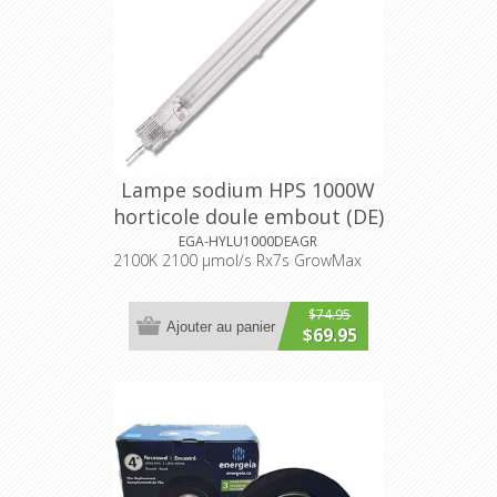
Lampe sodium HPS 1000W
horticole doule embout (DE)
EGA-HYLU1000DEAGR
2100K 2100 μmol/s Rx7s GrowMax
$74.95
Ajouter au panier
$69.95