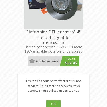
Plafonnier DEL encastré 4"
rond dirigeable
3000K/4000K/5000K
LSPR4GBSCCT3
Finition acier brossé. 10W 750 lumens
sélectionnable
120V gradable pour plafonds isolés /
non-isolés
$39.95
Ajouter au panier
$32.95
Les cookies nous permettent d'offrir nos
services. En utilisant nos services, vous
acceptez notre utilisation des cookies.
OK