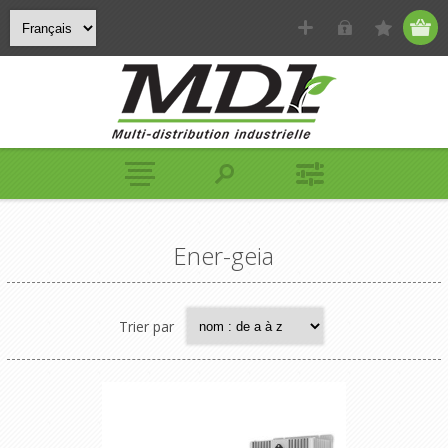
Ener-geia
Trier par