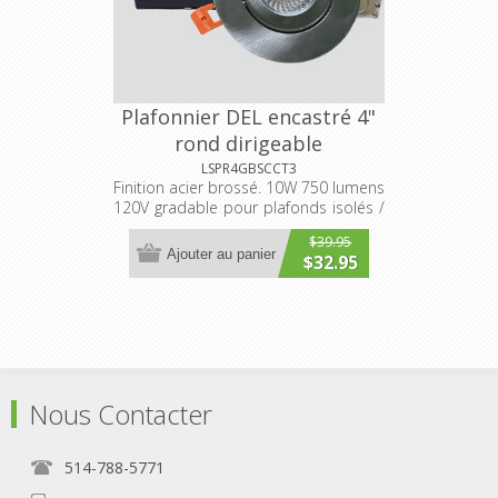
Plafonnier DEL encastré 4"
rond dirigeable
3000K/4000K/5000K
LSPR4GBSCCT3
Finition acier brossé. 10W 750 lumens
sélectionnable
120V gradable pour plafonds isolés /
non-isolés
$39.95
Ajouter au panier
$32.95
Nous Contacter
514-788-5771