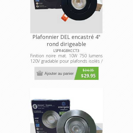
Plafonnier DEL encastré 4"
rond dirigeable
3000K/4000K/5000K
LSPR4GBKCCT3
Finition noire mat. 10W 750 lumens
sélectionnable
120V gradable pour plafonds isolés /
non-isolés
$34.95
Ajouter au panier
$29.95