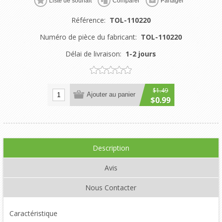
Liste de souhait
Comparer
Partager
Référence:
TOL-110220
Numéro de pièce du fabricant:
TOL-110220
Délai de livraison:
1-2 jours
$1.49
Ajouter au panier
$0.99
Description
Avis
Nous Contacter
Caractéristique