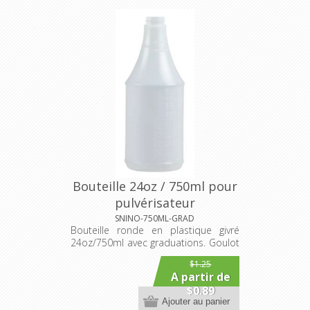
Bouteille 24oz / 750ml pour
pulvérisateur
SNINO-750ML-GRAD
Bouteille ronde en plastique givré
24oz/750ml avec graduations. Goulot
28mm/400
$1.25
A partir de
$0.89
Ajouter au panier