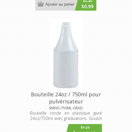
$1.49
Ajouter au panier
$0.99
Bouteille 24oz / 750ml pour
pulvérisateur
SNINO-750ML-GRAD
Bouteille ronde en plastique givré
24oz/750ml avec graduations. Goulot
28mm/400
$1.25