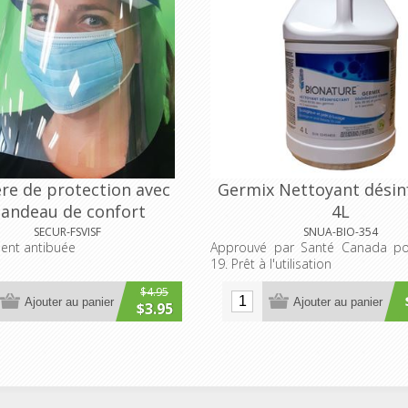
ère de protection avec
Germix Nettoyant désin
andeau de confort
4L
SECUR-FSVISF
SNUA-BIO-354
ment antibuée
Approuvé par Santé Canada po
19. Prêt à l'utilisation
$4.95
Ajouter au panier
Ajouter au panier
$3.95