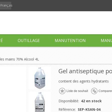
Français
TÉ
OUTILLAGE
MANUTENTION
MANU
 les mains 70% Alcool 4L
Gel antiseptique p
contient des agents hydratants
Liste de souhait
Compare
Disponibilité:
42 en stock
Référence:
SEP-KSAN-04