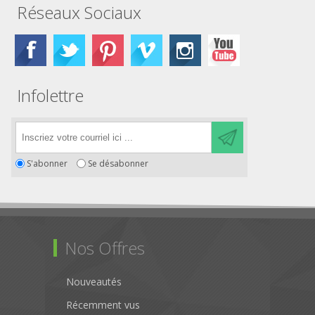
Réseaux Sociaux
Infolettre
S'abonner
Se désabonner
Nos Offres
Nouveautés
Récemment vus