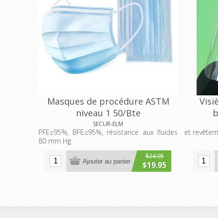
Masques de procédure ASTM
Visi
niveau 1 50/Bte
b
SECUR-ELM
PFE≥95%, BFE≥95%, résistance aux fluides
et revête
80 mm Hg
$24.95
Ajouter au panier
$19.95