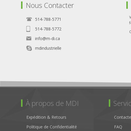
Nous Contacter
514-788-5771
f
514-788-5772
info@m-di.ca
mdindustrielle
À propos de MDI
Servic
Expédition & Retours
Contact
Politique de Confidentialité
FAQ