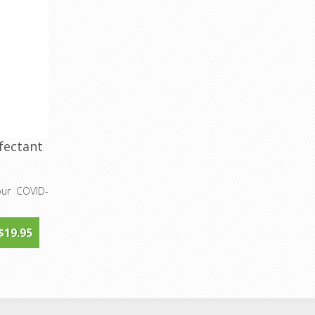
fectant
ur COVID-
$19.95