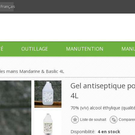
Français
TÉ
OUTILLAGE
MANUTENTION
MANU
 les mains Mandarine & Basilic 4L
Gel antiseptique po
4L
70% (v/v) alcool éthylique (qualit
Liste de souhait
Compare
Disponibilité:
4 en stock