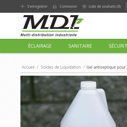
S'enregistrer
Connexion
Liste de souhaits
(0)
ÉCLAIRAGE
SANITAIRE
SÉCURI
Accueil
/
Soldes de Liquidation
/
Gel antiseptique pour