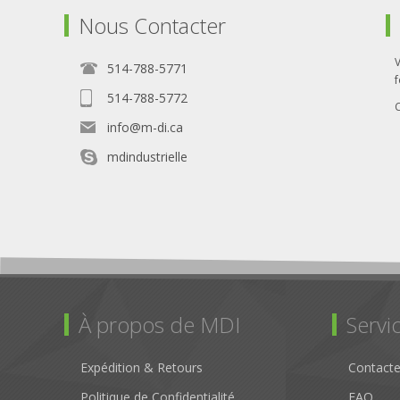
Nous Contacter
514-788-5771
f
514-788-5772
info@m-di.ca
mdindustrielle
À propos de MDI
Servic
Expédition & Retours
Contact
Politique de Confidentialité
FAQ