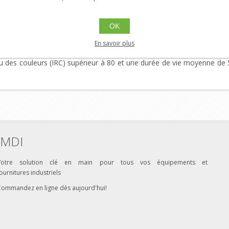
us Contacter
OK
ffrant une puissance de 10W et une luminosité de 750 lumens. Ce lumi
nition blanche élégante, il s'intègre parfaitement à tout type de déc
En savoir plus
 espace. Gradable et écoénergétique, ce plafonnier DEL est facile
du des couleurs (IRC) supérieur à 80 et une durée de vie moyenne de 
MDI
Votre solution clé en main pour tous vos équipements et
ournitures industriels
Commandez en ligne dès aujourd'hui!