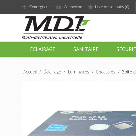
S'enregistrer
Connexion
Liste de souhaits
(0)
ÉCLAIRAGE
SANITAIRE
SÉCURI
Accueil
/
Éclairage
/
Luminaires
/
Encastrés
/
Boîte d