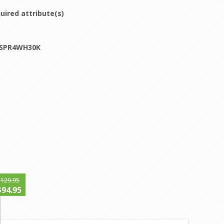
uired attribute(s)
SPR4WH30K
$129.95
$94.95