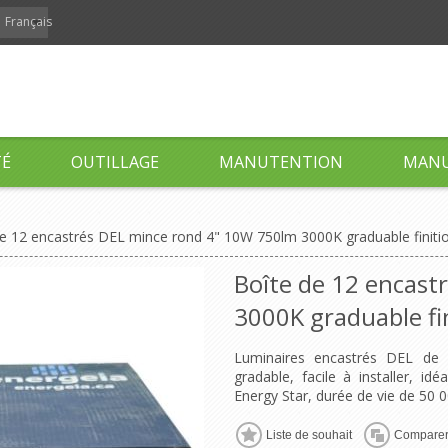
Français
TÉ
OUTILLAGE
MANUTENTION
MANU
e 12 encastrés DEL mince rond 4" 10W 750lm 3000K graduable finiti
Boîte de 12 encast
3000K graduable fi
Luminaires encastrés DEL de 
gradable, facile à installer, id
Energy Star, durée de vie de 50 
Liste de souhait
Compare