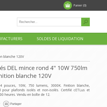
Panier
(0)
FACTURERS
SOLDES DE LIQUIDATION
on blanche 120V
rés DEL mince rond 4" 10W 750lm
nition blanche 120V
4 pouces, 10W, 750 lumens, 3000K. Finition blanche,
éal pour plafonds isolés et non-isolés. Certifié cETLus et
000 heures. Vendu en boîte de 12.
r
Partager