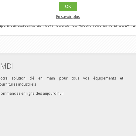
us Contacter
OK
2PK
En savoir plus
mpe incandescente de 100W. Couleur de 4000K 1600 lumens GU24 12
MDI
Votre solution clé en main pour tous vos équipements et
ournitures industriels
Commandez en ligne dès aujourd'hui!