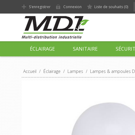
S'enregistrer
Connexion
Liste de souhaits
(0)
ÉCLAIRAGE
SANITAIRE
SÉCURI
Accueil
/
Éclairage
/
Lampes
/
Lampes & ampoules D