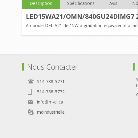
Description
Spécifications
Avis
No
LED15WA21/OMN/840GU24DIMG7 
Ampoule DEL A21 de 15W à gradation équivalente à la
Nous Contacter
514-788-5771
f
514-788-5772
info@m-di.ca
mdindustrielle